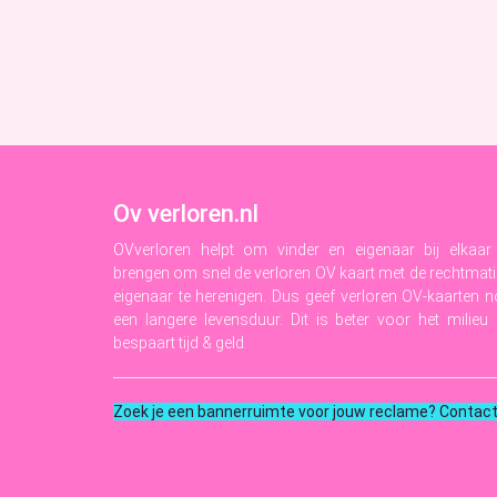
Ov verloren.nl
OVverloren helpt om vinder en eigenaar bij elkaar
brengen om snel de verloren OV kaart met de rechtmat
eigenaar te herenigen. Dus geef verloren OV-kaarten 
een langere levensduur. Dit is beter voor het milieu
bespaart tijd & geld.
Zoek je een bannerruimte voor jouw reclame? Contac