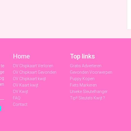
Home
Top links
 te
OV Chipkaart Verloren
Gratis Adverteren
ige
OV Chipkaart Gevonden
Gevonden Voorwerpen
nog
OV Chipkaart kwijt
Puppy Kopen
 en
OV Kaart kwijt
Fiets Markeren
OV Kwijt
Unieke Sleutelhanger
FAQ
Tip!! Sleutels Kwijt ?
Contact
t
.