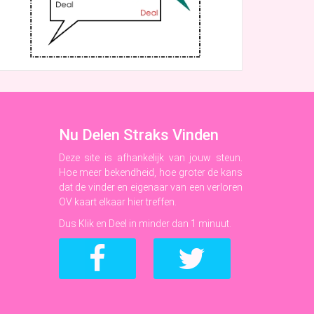
Nu Delen Straks Vinden
Deze site is afhankelijk van jouw steun.
Hoe meer bekendheid, hoe groter de kans
dat de vinder en eigenaar van een verloren
OV kaart elkaar hier treffen.
Dus Klik en Deel in minder dan 1 minuut.