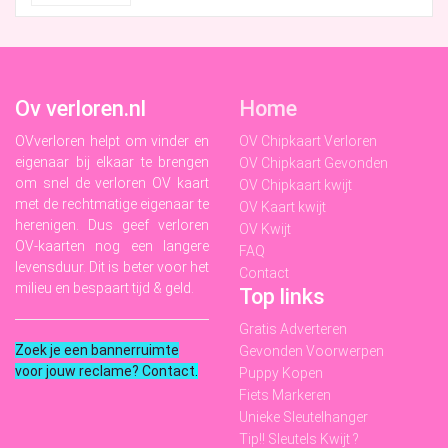
Ov verloren.nl
Home
OVverloren helpt om vinder en
OV Chipkaart Verloren
eigenaar bij elkaar te brengen
OV Chipkaart Gevonden
om snel de verloren OV kaart
OV Chipkaart kwijt
met de rechtmatige eigenaar te
OV Kaart kwijt
herenigen. Dus geef verloren
OV Kwijt
OV-kaarten nog een langere
FAQ
levensduur. Dit is beter voor het
Contact
milieu en bespaart tijd & geld.
Top links
Gratis Adverteren
Zoek je een bannerruimte
Gevonden Voorwerpen
voor jouw reclame? Contact
.
Puppy Kopen
Fiets Markeren
Unieke Sleutelhanger
Tip!! Sleutels Kwijt ?