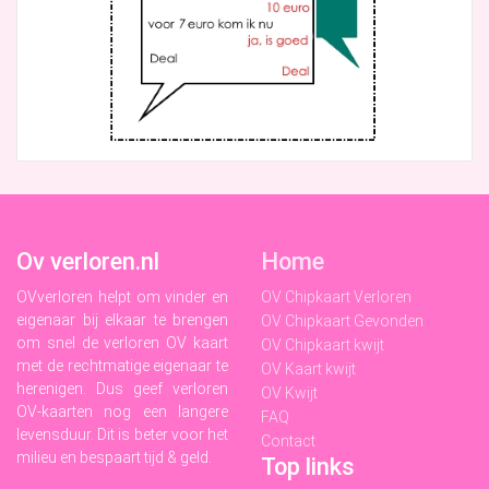
Ov verloren.nl
Home
OVverloren helpt om vinder en
OV Chipkaart Verloren
eigenaar bij elkaar te brengen
OV Chipkaart Gevonden
om snel de verloren OV kaart
OV Chipkaart kwijt
met de rechtmatige eigenaar te
OV Kaart kwijt
herenigen. Dus geef verloren
OV Kwijt
OV-kaarten nog een langere
FAQ
levensduur. Dit is beter voor het
Contact
milieu en bespaart tijd & geld.
Top links