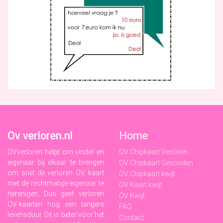
Ov verloren.nl
Home
OVverloren helpt om vinder en
OV Chipkaart Verloren
eigenaar bij elkaar te brengen
OV Chipkaart Gevonden
om snel de verloren OV kaart
OV Chipkaart kwijt
met de rechtmatige eigenaar te
OV Kaart kwijt
herenigen. Dus geef verloren
OV Kwijt
OV-kaarten nog een langere
FAQ
levensduur. Dit is beter voor het
Contact