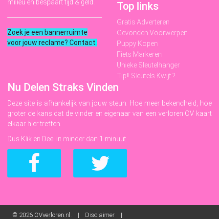
milieu en bespaart tijd & geld.
Top links
Gratis Adverteren
Zoek je een bannerruimte
Gevonden Voorwerpen
voor jouw reclame? Contact
.
Puppy Kopen
Fiets Markeren
Unieke Sleutelhanger
Tip!! Sleutels Kwijt ?
Nu Delen Straks Vinden
Deze site is afhankelijk van jouw steun. Hoe meer bekendheid, hoe
groter de kans dat de vinder en eigenaar van een verloren OV kaart
elkaar hier treffen.
Dus Klik en Deel in minder dan 1 minuut.
© 2026
OVverloren.nl. |
Disclaimer
|