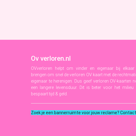
Ov verloren.nl
OVverloren helpt om vinder en eigenaar bij elkaar
brengen om snel de verloren OV kaart met de rechtmat
eigenaar te herenigen. Dus geef verloren OV-kaarten 
een langere levensduur. Dit is beter voor het milieu
bespaart tijd & geld.
Zoek je een bannerruimte voor jouw reclame? Contac