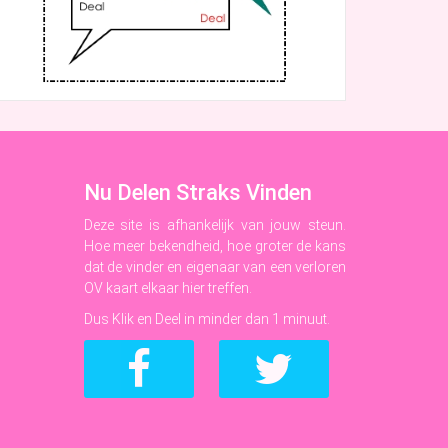
Nu Delen Straks Vinden
Deze site is afhankelijk van jouw steun.
Hoe meer bekendheid, hoe groter de kans
dat de vinder en eigenaar van een verloren
OV kaart elkaar hier treffen.
Dus Klik en Deel in minder dan 1 minuut.