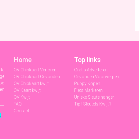
Home
Top links
 te
OV Chipkaart Verloren
Gratis Adverteren
ige
OV Chipkaart Gevonden
Gevonden Voorwerpen
nog
OV Chipkaart kwijt
Puppy Kopen
 en
OV Kaart kwijt
Fiets Markeren
OV Kwijt
Unieke Sleutelhanger
FAQ
Tip!! Sleutels Kwijt ?
Contact
t
.