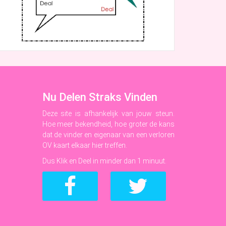
Nu Delen Straks Vinden
Deze site is afhankelijk van jouw steun.
Hoe meer bekendheid, hoe groter de kans
dat de vinder en eigenaar van een verloren
OV kaart elkaar hier treffen.
Dus Klik en Deel in minder dan 1 minuut.