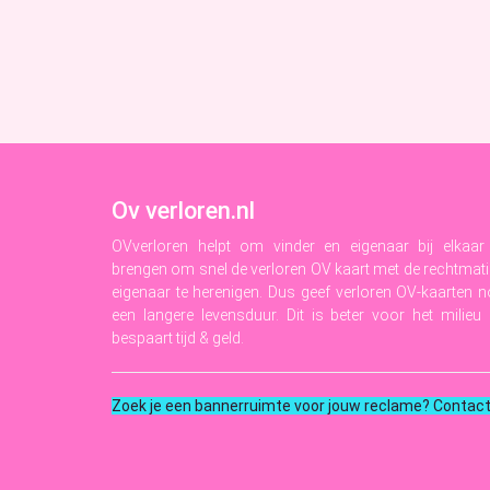
Ov verloren.nl
OVverloren helpt om vinder en eigenaar bij elkaar
brengen om snel de verloren OV kaart met de rechtmat
eigenaar te herenigen. Dus geef verloren OV-kaarten 
een langere levensduur. Dit is beter voor het milieu
bespaart tijd & geld.
Zoek je een bannerruimte voor jouw reclame? Contac