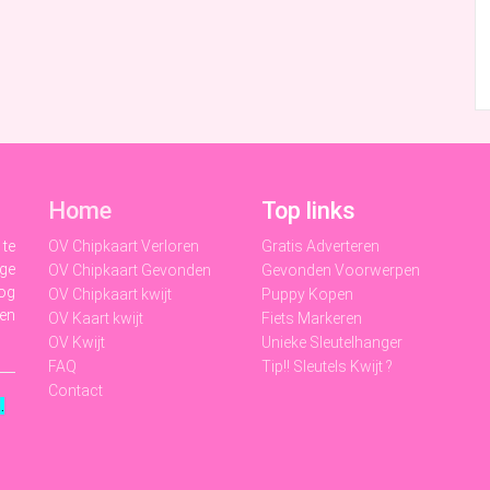
Home
Top links
 te
OV Chipkaart Verloren
Gratis Adverteren
ige
OV Chipkaart Gevonden
Gevonden Voorwerpen
nog
OV Chipkaart kwijt
Puppy Kopen
 en
OV Kaart kwijt
Fiets Markeren
OV Kwijt
Unieke Sleutelhanger
FAQ
Tip!! Sleutels Kwijt ?
Contact
t
.