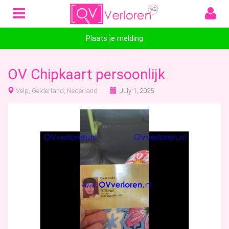
Plaats je melding
OV Chipkaart persoonlijk
Velp, Gelderland, Nederland
July 1, 2025