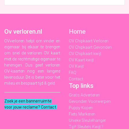
Ov verloren.nl
Home
OVverloren helpt om vinder en
OV Chipkaart Verloren
eigenaar bij elkaar te brengen
OV Chipkaart Gevonden
om snel de verloren OV kaart
OV Chipkaart kwijt
met de rechtmatige eigenaar te
OV Kaart kwijt
herenigen. Dus geef verloren
OV Kwijt
OV-kaarten nog een langere
FAQ
levensduur. Dit is beter voor het
Contact
milieu en bespaart tijd & geld.
Top links
Gratis Adverteren
Zoek je een bannerruimte
Gevonden Voorwerpen
voor jouw reclame? Contact
.
Puppy Kopen
Fiets Markeren
Unieke Sleutelhanger
Tip!! Sleutels Kwijt ?