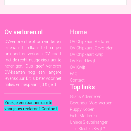
Ov verloren.nl
Home
OVverloren helpt om vinder en
OV Chipkaart Verloren
eigenaar bij elkaar te brengen
OV Chipkaart Gevonden
om snel de verloren OV kaart
OV Chipkaart kwijt
met de rechtmatige eigenaar te
OV Kaart kwijt
herenigen. Dus geef verloren
OV Kwijt
OV-kaarten nog een langere
FAQ
levensduur. Dit is beter voor het
Contact
milieu en bespaart tijd & geld.
Top links
Gratis Adverteren
Zoek je een bannerruimte
Gevonden Voorwerpen
voor jouw reclame? Contact
.
Puppy Kopen
Fiets Markeren
Unieke Sleutelhanger
Tip!! Sleutels Kwijt ?