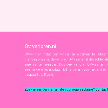
Ov verloren.nl
OVverloren helpt om vinder en eigenaar bij elkaar
brengen om snel de verloren OV kaart met de rechtmat
eigenaar te herenigen. Dus geef verloren OV-kaarten 
een langere levensduur. Dit is beter voor het milieu
bespaart tijd & geld.
Zoek je een bannerruimte voor jouw reclame? Contac