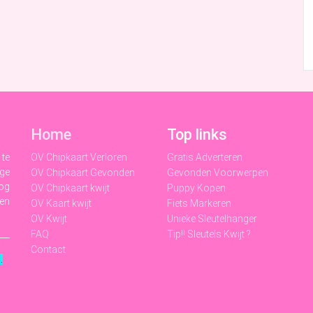
Home
Top links
 te
OV Chipkaart Verloren
Gratis Adverteren
ige
OV Chipkaart Gevonden
Gevonden Voorwerpen
nog
OV Chipkaart kwijt
Puppy Kopen
 en
OV Kaart kwijt
Fiets Markeren
OV Kwijt
Unieke Sleutelhanger
FAQ
Tip!! Sleutels Kwijt ?
Contact
t
.