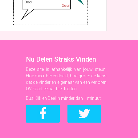
Nu Delen Straks Vinden
Deze site is afhankelijk van jouw steun.
Hoe meer bekendheid, hoe groter de kans
dat de vinder en eigenaar van een verloren
OV kaart elkaar hier treffen.
Dus Klik en Deel in minder dan 1 minuut.