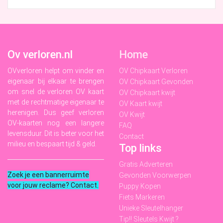
Ov verloren.nl
Home
OVverloren helpt om vinder en
OV Chipkaart Verloren
eigenaar bij elkaar te brengen
OV Chipkaart Gevonden
om snel de verloren OV kaart
OV Chipkaart kwijt
met de rechtmatige eigenaar te
OV Kaart kwijt
herenigen. Dus geef verloren
OV Kwijt
OV-kaarten nog een langere
FAQ
levensduur. Dit is beter voor het
Contact
milieu en bespaart tijd & geld.
Top links
Gratis Adverteren
Zoek je een bannerruimte
Gevonden Voorwerpen
voor jouw reclame? Contact
.
Puppy Kopen
Fiets Markeren
Unieke Sleutelhanger
Tip!! Sleutels Kwijt ?