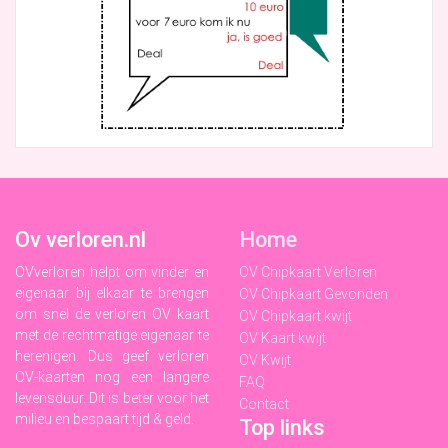
Ov verloren.nl
Home
OVverloren helpt om vinder en
OV Chipkaart Verloren
eigenaar bij elkaar te brengen
OV Chipkaart Gevonden
om snel de verloren OV kaart
OV Chipkaart kwijt
met de rechtmatige eigenaar te
OV Kaart kwijt
herenigen. Dus geef verloren
OV Kwijt
OV-kaarten nog een langere
FAQ
levensduur. Dit is beter voor het
Contact
milieu en bespaart tijd & geld.
Top links