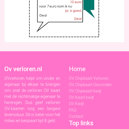
Ov verloren.nl
Home
OVverloren helpt om vinder en
OV Chipkaart Verloren
eigenaar bij elkaar te brengen
OV Chipkaart Gevonden
om snel de verloren OV kaart
OV Chipkaart kwijt
met de rechtmatige eigenaar te
OV Kaart kwijt
herenigen. Dus geef verloren
OV Kwijt
OV-kaarten nog een langere
FAQ
levensduur. Dit is beter voor het
Contact
milieu en bespaart tijd & geld.
Top links