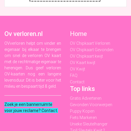
Ov verloren.nl
Home
OVverloren helpt om vinder en
OV Chipkaart Verloren
eigenaar bij elkaar te brengen
OV Chipkaart Gevonden
om snel de verloren OV kaart
OV Chipkaart kwijt
met de rechtmatige eigenaar te
OV Kaart kwijt
herenigen. Dus geef verloren
OV Kwijt
OV-kaarten nog een langere
FAQ
levensduur. Dit is beter voor het
Contact
milieu en bespaart tijd & geld.
Top links
Gratis Adverteren
Zoek je een bannerruimte
Gevonden Voorwerpen
voor jouw reclame? Contact
.
Puppy Kopen
Fiets Markeren
Unieke Sleutelhanger
Tip!! Sleutels Kwijt ?