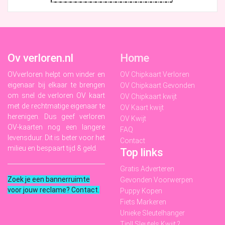
Ov verloren.nl
Home
OVverloren helpt om vinder en
OV Chipkaart Verloren
eigenaar bij elkaar te brengen
OV Chipkaart Gevonden
om snel de verloren OV kaart
OV Chipkaart kwijt
met de rechtmatige eigenaar te
OV Kaart kwijt
herenigen. Dus geef verloren
OV Kwijt
OV-kaarten nog een langere
FAQ
levensduur. Dit is beter voor het
Contact
milieu en bespaart tijd & geld.
Top links
Gratis Adverteren
Zoek je een bannerruimte
Gevonden Voorwerpen
voor jouw reclame? Contact
.
Puppy Kopen
Fiets Markeren
Unieke Sleutelhanger
Tip!! Sleutels Kwijt ?