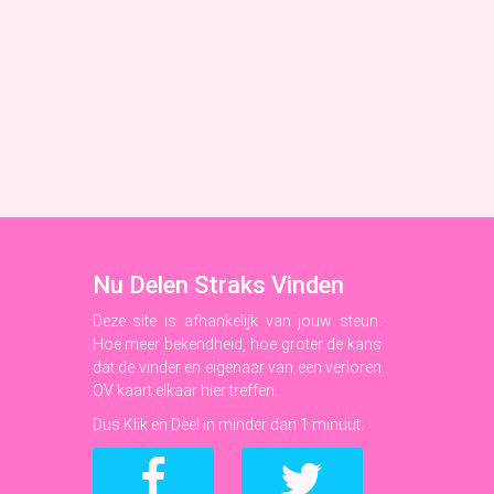
Nu Delen Straks Vinden
Deze site is afhankelijk van jouw steun.
Hoe meer bekendheid, hoe groter de kans
dat de vinder en eigenaar van een verloren
OV kaart elkaar hier treffen.
Dus Klik en Deel in minder dan 1 minuut.