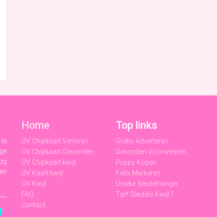
Home
Top links
 te
OV Chipkaart Verloren
Gratis Adverteren
ige
OV Chipkaart Gevonden
Gevonden Voorwerpen
nog
OV Chipkaart kwijt
Puppy Kopen
 en
OV Kaart kwijt
Fiets Markeren
OV Kwijt
Unieke Sleutelhanger
FAQ
Tip!! Sleutels Kwijt ?
Contact
t
.