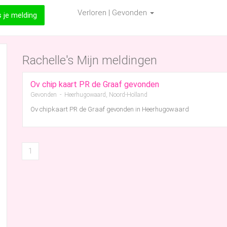
Verloren | Gevonden
s je melding
Rachelle's Mijn meldingen
Ov chip kaart PR de Graaf gevonden
Gevonden - Heerhugowaard, Noord-Holland
Ov chipkaart PR de Graaf gevonden in Heerhugowaard
1