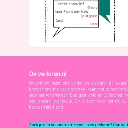
Ov verloren.nl
OVverloren helpt om vinder en eigenaar bij elkaar
brengen om snel de verloren OV kaart met de rechtmat
eigenaar te herenigen. Dus geef verloren OV-kaarten 
een langere levensduur. Dit is beter voor het milieu
bespaart tijd & geld.
Zoek je een bannerruimte voor jouw reclame? Contac