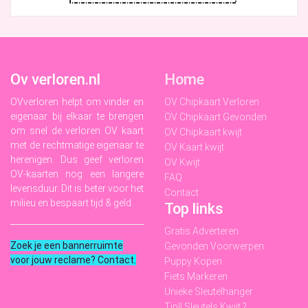
Ov verloren.nl
Home
OVverloren helpt om vinder en
OV Chipkaart Verloren
eigenaar bij elkaar te brengen
OV Chipkaart Gevonden
om snel de verloren OV kaart
OV Chipkaart kwijt
met de rechtmatige eigenaar te
OV Kaart kwijt
herenigen. Dus geef verloren
OV Kwijt
OV-kaarten nog een langere
FAQ
levensduur. Dit is beter voor het
Contact
milieu en bespaart tijd & geld.
Top links
Gratis Adverteren
Zoek je een bannerruimte
Gevonden Voorwerpen
voor jouw reclame? Contact
.
Puppy Kopen
Fiets Markeren
Unieke Sleutelhanger
Tip!! Sleutels Kwijt ?