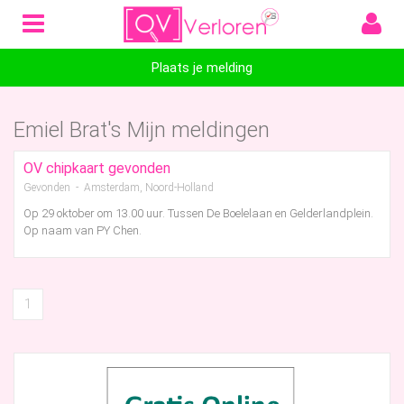
Plaats je melding
Emiel Brat's Mijn meldingen
OV chipkaart gevonden
Gevonden - Amsterdam, Noord-Holland
Op 29 oktober om 13.00 uur. Tussen De Boelelaan en Gelderlandplein.
Op naam van PY Chen.
1