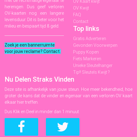
met de rechtmatige eigenaar te
OV Kaart kwijt
herenigen. Dus geef verloren
OV Kwijt
OV-kaarten nog een langere
FAQ
levensduur. Dit is beter voor het
Contact
milieu en bespaart tijd & geld.
Top links
Gratis Adverteren
Zoek je een bannerruimte
Gevonden Voorwerpen
voor jouw reclame? Contact
.
Puppy Kopen
Fiets Markeren
Unieke Sleutelhanger
Tip!! Sleutels Kwijt ?
Nu Delen Straks Vinden
Deze site is afhankelijk van jouw steun. Hoe meer bekendheid, hoe
groter de kans dat de vinder en eigenaar van een verloren OV kaart
elkaar hier treffen.
Dus Klik en Deel in minder dan 1 minuut.