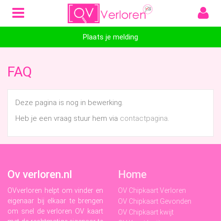
Plaats je melding
FAQ
Deze pagina is nog in bewerking.
Heb je een vraag stuur hem via
contactpagina
.
Ov verloren.nl
Home
OVverloren helpt om vinder en
OV Chipkaart Verloren
eigenaar bij elkaar te brengen
OV Chipkaart Gevonden
om snel de verloren OV kaart
OV Chipkaart kwijt